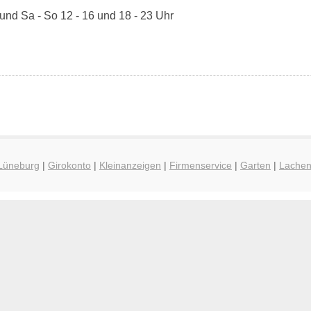
 und Sa - So 12 - 16 und 18 - 23 Uhr
 Lüneburg
|
Girokonto
|
Kleinanzeigen
|
Firmenservice
|
Garten
|
Lache