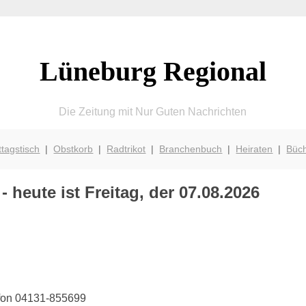
Lüneburg Regional
Die Zeitung mit Nur Guten Nachrichten
ttagstisch
|
Obstkorb
|
Radtrikot
|
Branchenbuch
|
Heiraten
|
Büc
 heute ist Freitag, der 07.08.2026
efon 04131-855699